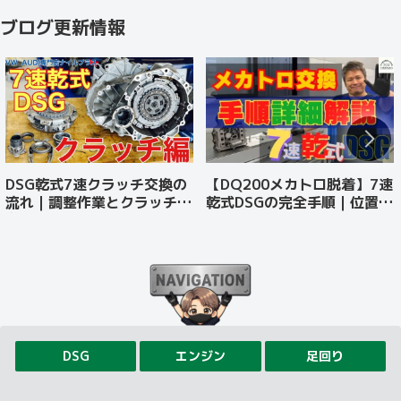
ブログ更新情報
DSG乾式7速クラッチ交換の
【DQ200メカトロ脱着】7速
流れ｜調整作業とクラッチを
乾式DSGの完全手順｜位置ズ
傷めない乗り方
レを防ぐプロの組付け
DSG
エンジン
足回り