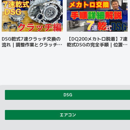
DSG乾式7速クラッチ交換の
【DQ200メカトロ脱着】7速
流れ｜調整作業とクラッチを
乾式DSGの完全手順｜位置ズ
傷めない乗り方
レを防ぐプロの組付け
DSG
エアコン