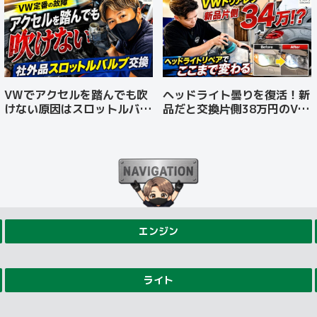
VWでアクセルを踏んでも吹
ヘッドライト曇りを復活！新
けない原因はスロットルバル
品だと交換片側38万円のVW
ブ故障？社外品で修理費を抑
トゥアレグを磨きとコーティ
えた事例【ザ・ビートル】
ングで車検対応した事例
エンジン
ライト