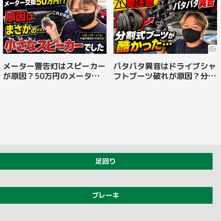
メーター警告灯はスピーカー
パタパタ異音はドライブシャ
が原因？50万円のメーター
フトブーツ破れが原因？分割
交換を数万円で修理した事例
式ブーツから純正品へ交換
【VW パサートTDI】
足回り
ブレーキ