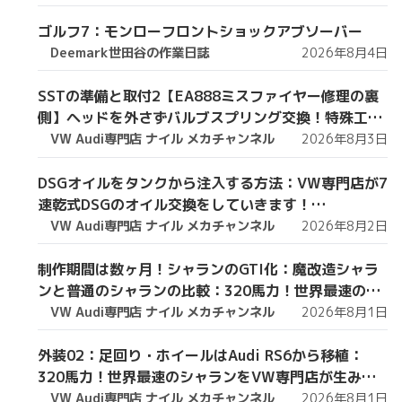
ゴルフ7：モンローフロントショックアブソーバー
Deemark世田谷の作業日誌
2026年8月4日
SSTの準備と取付2【EA888ミスファイヤー修理の裏
側】ヘッドを外さずバルブスプリング交換！特殊工具
で行う実作業を完全公開 【VW修理】
VW Audi専門店 ナイル メカチャンネル
2026年8月3日
DSGオイルをタンクから注入する方法：VW専門店が7
速乾式DSGのオイル交換をしていきます！
DQ200【VW修理】
VW Audi専門店 ナイル メカチャンネル
2026年8月2日
制作期間は数ヶ月！シャランのGTI化：魔改造シャラ
ンと普通のシャランの比較：320馬力！世界最速のシ
ャランをVW専門店が生み出したので紹介します！
VW Audi専門店 ナイル メカチャンネル
2026年8月1日
【VW修理】
外装02：足回り・ホイールはAudi RS6から移植：
320馬力！世界最速のシャランをVW専門店が生み出
したので紹介します！
VW Audi専門店 ナイル メカチャンネル
2026年8月1日