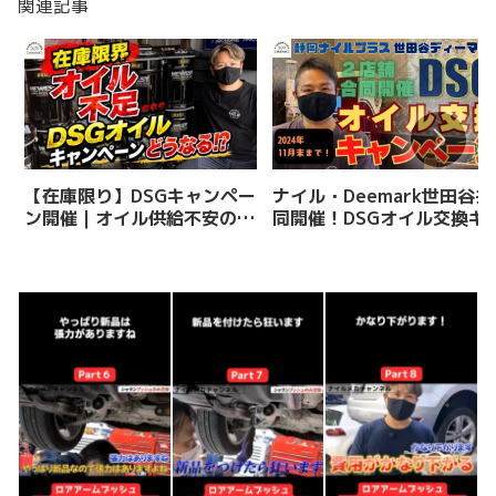
関連記事
【在庫限り】DSGキャンペー
ナイル・Deemark世田谷共
ン開催｜オイル供給不安のた
同開催！DSGオイル交換キ
め今回が最後になる可能性あ
ンペーン【2024年】
り