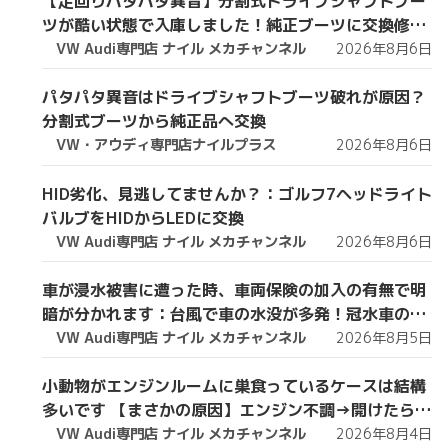
【足回りパタパタ異音】分割式ドライブシャフトブー
ツが酷い状態で入庫しました！純正ブーツに交換修理
します【VW 9Nポロ】
VW Audi専門店 ナイル メカチャンネル
2026年8月6日
パタパタ異音はドライブシャフトブーツ破れが原因？
分割式ブーツから純正品へ交換
VW・アウディ専門店ナイルプラス
2026年8月6日
HID劣化、見逃してませんか？：ゴルフ7ヘッドライト
バルブをHIDからLEDに交換
VW Audi専門店 ナイル メカチャンネル
2026年8月6日
車が浸水被害に遭った時、車両保険の加入の有無で明
暗が分かれます：台風で車の水没が多発！冠水車の見
分け方や注意ポイントをVW専門店が解説していきま
VW Audi専門店 ナイル メカチャンネル
2026年8月5日
す！【VW修理】
小動物がエンジンルームに巣食っているケースは結構
多いです 【まさかの原因】エンジン不調→開けたら小
動物の巣だった… 【VW修理】
VW Audi専門店 ナイル メカチャンネル
2026年8月4日