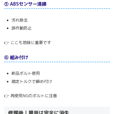
⑤ ABSセンサー清掃
汚れ除去
誤作動防止
👉 ここも地味に重要です
⑥ 組み付け
新品ボルト使用
規定トルクで締め付け
👉 再使用NGのボルトに注意
修理後｜異音は完全に消失