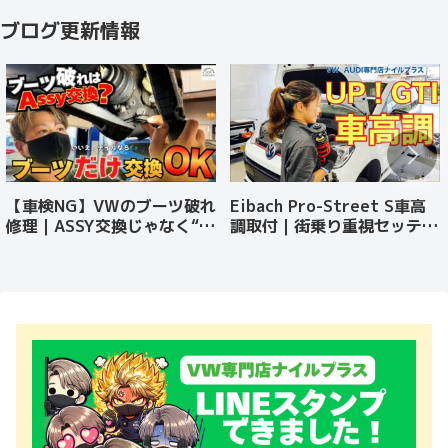
ブログ更新情報
【車検NG】VWのブーツ破れ
Eibach Pro-Street S車高
修理｜ASSY交換じゃなく“ブ
調取付｜街乗り重視セッティ
ーツだけ交換”で費用を大幅
ング【VW up! GTIを快適ロ
削減！
ーダウン！】