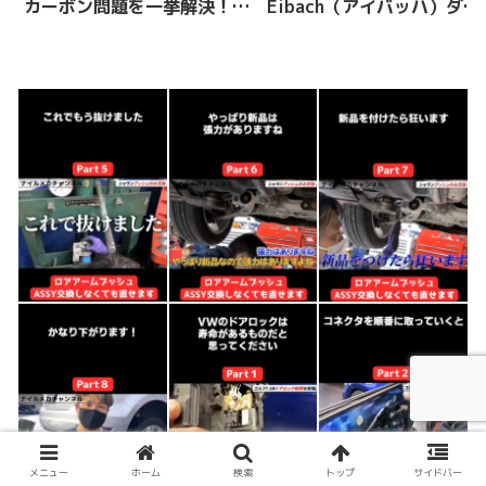
カーボン問題を一挙解決！
Eibach（アイバッハ）ダウ
画期的なウォールナットブラ
ンサス を取り付け解説して
ストを試してみました
いきます！
メニュー
ホーム
検索
トップ
サイドバー