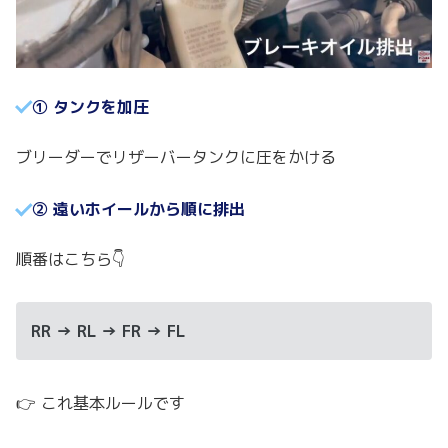
① タンクを加圧
ブリーダーでリザーバータンクに圧をかける
② 遠いホイールから順に排出
順番はこちら👇
RR → RL → FR → FL
👉 これ基本ルールです