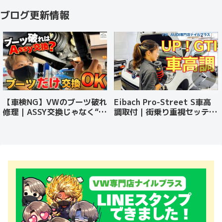
ブログ更新情報
【車検NG】VWのブーツ破れ
Eibach Pro-Street S車高
修理｜ASSY交換じゃなく“ブ
調取付｜街乗り重視セッティ
ーツだけ交換”で費用を大幅
ング【VW up! GTIを快適ロ
削減！
ーダウン！】