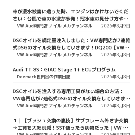
車が浸水被害に遭った時、エンジンはかけないでくだ
さい：台風で車の水没が多発！冠水車の見分け方や注
意ポイントをVW専門店が解説していきます！【VW修
VW Audi専門店 ナイル メカチャンネル
2026年8月9日
理】
DSGオイルを規定量注入しました：VW専門店が7速乾
式DSGのオイル交換をしていきます！DQ200【VW修
理】
VW Audi専門店 ナイル メカチャンネル
2026年8月8日
Audi TT 8S：GIAC Stage 1+ ECUプログラム
Deemark世田谷の作業日誌
2026年8月8日
DSGオイルを注入する専用工具がない場合の方法：
VW専門店が7速乾式DSGのオイル交換をしていきま
す！DQ200【VW修理】
VW Audi専門店 ナイル メカチャンネル
2026年8月8日
１｜【ブッシュ交換の裏技】サブフレーム外さず交換
→工賃を大幅削減！SST使ったら別物だった｜VW 9N
ポロGTI【VW Audiの修理・整備】
VW Audi専門店 ナイル メカチャンネル
2026年8月8日