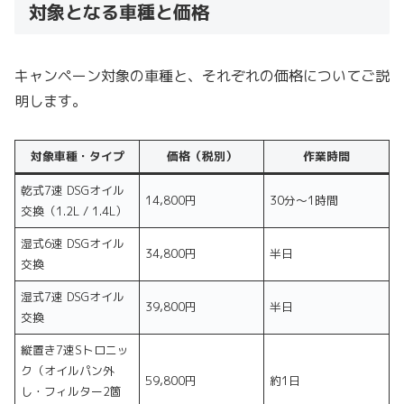
対象となる車種と価格
キャンペーン対象の車種と、それぞれの価格についてご説
明します。
対
象車種・タイプ
価格（税別）
作業時間
乾式7速 DSGオイル
14,800円
30分〜1時間
交換（1.2L / 1.4L）
湿式6速 DSGオイル
34,800円
半日
交換
湿式7速 DSGオイル
39,800円
半日
交換
縦置き7速Sトロニッ
ク（オイルパン外
59,800円
約1日
し・フィルター2箇